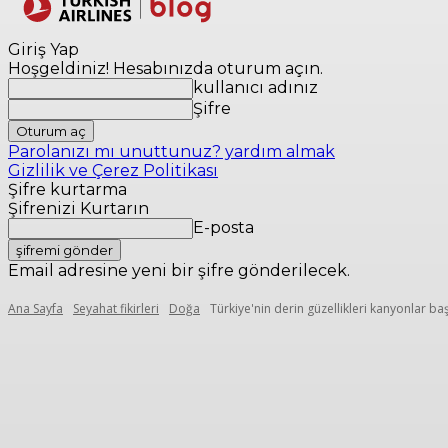
Yerler
Seyaha
Giriş Yap
Hoşgeldiniz! Hesabınızda oturum açın.
kullanıcı adınız
Şifre
Parolanızı mı unuttunuz? yardım almak
Gizlilik ve Çerez Politikası
Şifre kurtarma
Şifrenizi Kurtarın
E-posta
Email adresine yeni bir şifre gönderilecek.
Ana Sayfa
Seyahat fikirleri
Doğa
Türkiye'nin derin güzellikleri kanyonlar ba