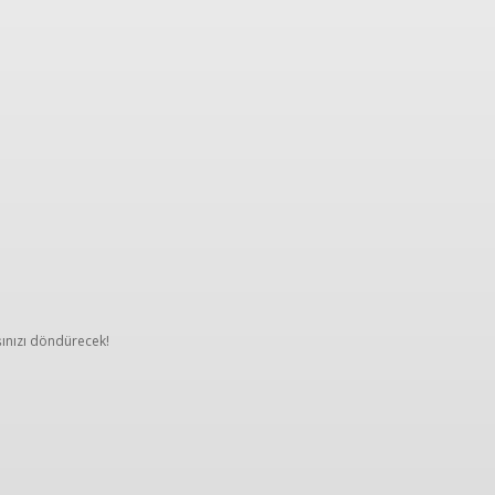
t fikirleri
İpuçları
Ailemizden
TK hikâyeleri
şınızı döndürecek!