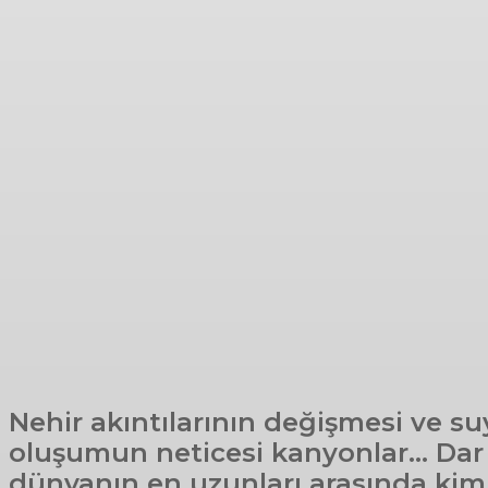
Nehir akıntılarının değişmesi ve su
oluşumun neticesi kanyonlar… Dar v
dünyanın en uzunları arasında kimi