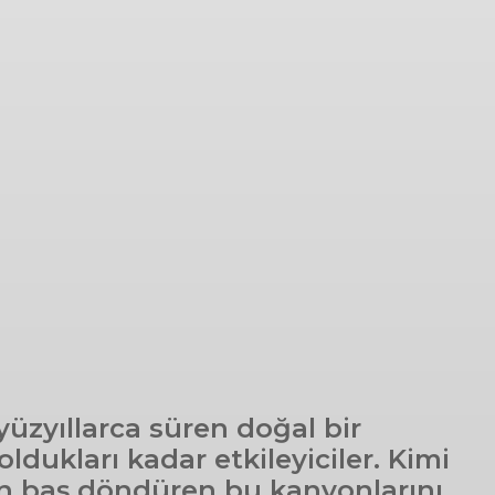
yüzyıllarca süren doğal bir
dukları kadar etkileyiciler. Kimi
nin baş döndüren bu kanyonlarını