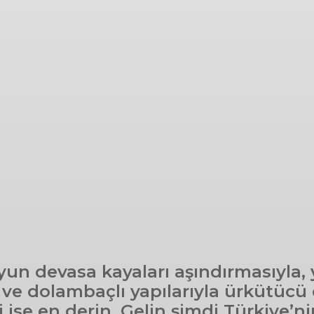
yun devasa kayaları aşındırmasıyla, 
e dolambaçlı yapılarıyla ürkütücü ol
 ise en derin. Gelin şimdi Türkiye’