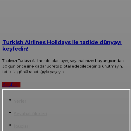
Turkish Airlines Holidays ile tatilde dünyayı
keşfedin!
Tatilinizi Turkish Airlines ile planlayın, seyahatinizin başlangıcından
30 gün öncesine kadar ücretsiz iptal edebileceğinizi unutmayın,
tatilinizi gönül rahatlığıyla yaşayın!
Keşfet
Yerler
Seyahat fikirleri
İpuçları