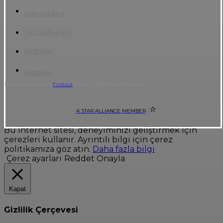
Ailemizden
TK hikâyeleri
Videolar
Yazarlar
This site uses cookies.
Find out
more. | © 2026 Turkish Airlines
A STAR ALLIANCE MEMBER
Bu internet sitesi, deneyiminizi geliştirmek için
çerezleri kullanır. Ayrıntılı bilgi için çerez
politikamıza göz atın.
Daha fazla bilgi
Çerez ayarları
Reddet
Onayla
Kapat
Gizlilik Çerçevesi