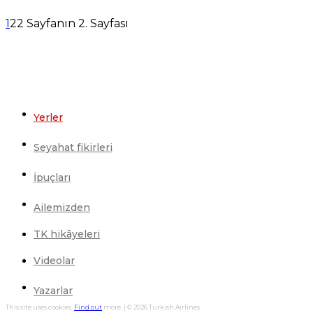
1
2
2 Sayfanın 2. Sayfası
Yerler
Seyahat fikirleri
İpuçları
Ailemizden
TK hikâyeleri
Videolar
Yazarlar
This site uses cookies.
Find out
more. | © 2026 Turkish Airlines