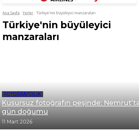
Ana Sayfa
Yerler
Türkiye'nin büyüleyici manzaraları
Türkiye'nin büyüleyici
manzaraları
FOTOĞRAFÇILIK
Kusursuz fotoğrafın peşinde: Nemrut’t
gün doğumu
11 Mart 2026