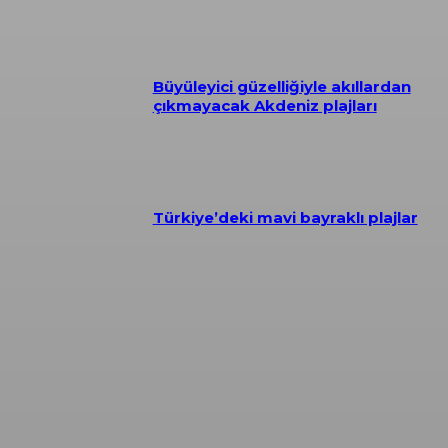
Büyüleyici güzelliğiyle akıllardan
çıkmayacak Akdeniz plajları
Türkiye’deki mavi bayraklı plajlar