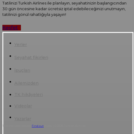
Tatilinizi Turkish Airlines ile planlayın, seyahatinizin başlangıcından
30 gün öncesine kadar ücretsiz iptal edebileceğinizi unutmayın,
tatilinizi gönül rahatlığıyla yaşayın!
Keşfet
Yerler
Seyahat fikirleri
İpuçları
Ailemizden
TK hikâyeleri
Videolar
Yazarlar
This site uses cookies.
Find out
more. | © 2026 Turkish Airlines