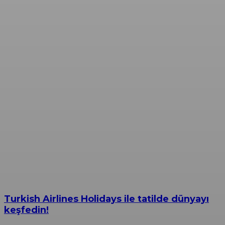
Turkish Airlines Holidays ile tatilde dünyayı
keşfedin!